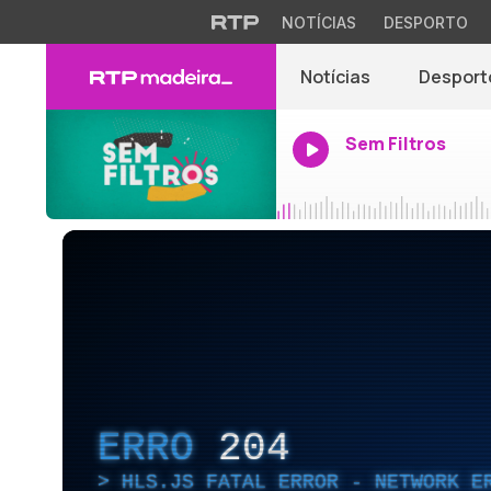
NOTÍCIAS
DESPORTO
Notícias
Desport
Sem Filtros
ERRO
204
HLS.JS FATAL ERROR - NETWORK E