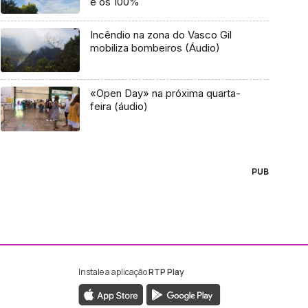
e os 100%
Incêndio na zona do Vasco Gil
mobiliza bombeiros (Áudio)
«Open Day» na próxima quarta-
feira (áudio)
PUB
Instale a aplicação
RTP Play
ebook da RTP Madeira
nstagram da RTP Madeira