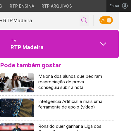
G
RTP ENSINA
RTP ARQUIVOS
Entrar
+ RTP Madeira
TV
RTP Madeira
Pode também gostar
Maioria dos alunos que pediram
reapreciação de prova
conseguiu subir a nota
Inteligência Artificial é mais uma
ferramenta de apoio (vídeo)
Ronaldo quer ganhar a Liga dos