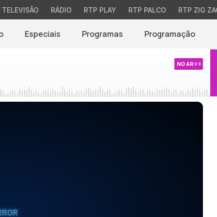
TELEVISÃO
RÁDIO
RTP PLAY
RTP PALCO
RTP ZIG ZA
o
Especiais
Programas
Programação
NO AR
RROR