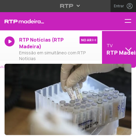
Entrar
RTP Notícias (RTP
NO AR
TV
Madeira)
RTP Madei
Emissão em simultâneo com RTP
Notícias