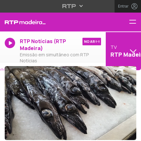
Entrar
RTP Notícias (RTP
NO AR
TV
Madeira)
RTP Madei
Emissão em simultâneo com RTP
Notícias