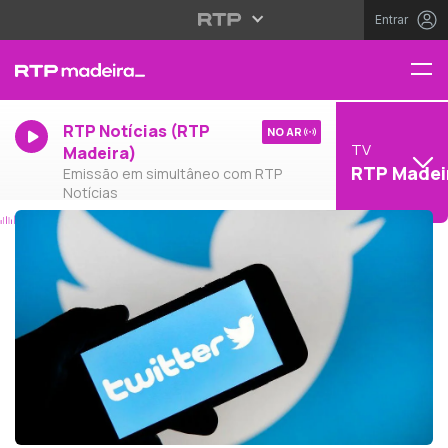
Entrar
RTP Notícias (RTP
NO AR
TV
Madeira)
RTP Madei
Emissão em simultâneo com RTP
Notícias