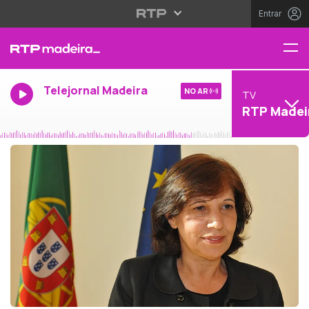
Entrar
Telejornal Madeira
NO AR
TV
RTP Madei