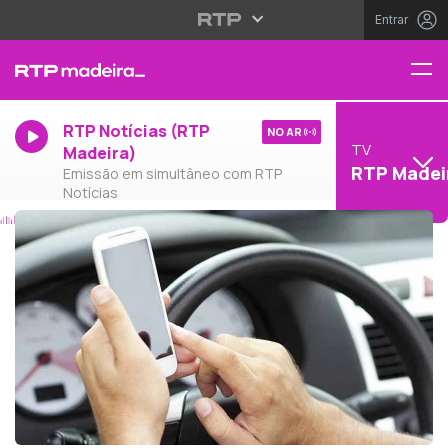
Entrar
RTP Notícias (RTP
NO AR
TV
Madeira)
RTP Madei
Emissão em simultâneo com RTP
Notícias