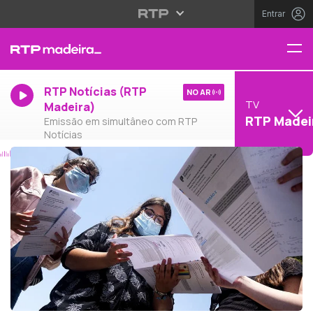
Entrar
RTP Notícias (RTP
NO AR
TV
Madeira)
RTP Madei
Emissão em simultâneo com RTP
Notícias