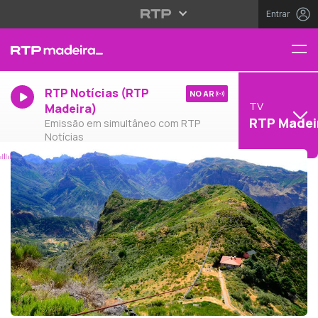
Entrar
RTP Notícias (RTP
NO AR
TV
Madeira)
RTP Madei
Emissão em simultâneo com RTP
Notícias