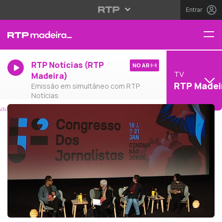
Entrar
RTP Notícias (RTP
NO AR
TV
Madeira)
RTP Madei
Emissão em simultâneo com RTP
Notícias