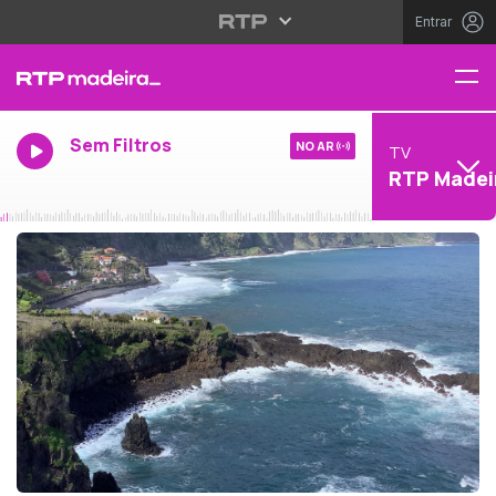
Entrar
Sem Filtros
NO AR
TV
RTP Madei