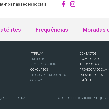
Aceder ao Fac
Aceder ao I
ga-nos nas redes sociais
atélites
Frequências
Moradas e
RTP PLAY
CONTACTOS
EM DIRETO
PROVEDORA DO
REVER PROGRAMAS
TELESPECTADOR
CONCURSOS
PROVEDORA DO OUVI
S
PERGUNTAS FREQUENTES
ACESSIBILIDADES
CONTACTOS
SATÉLITES
IÇÕES
PUBLICIDADE
© RTP, Rádio e Televisão de Portugal 2
|