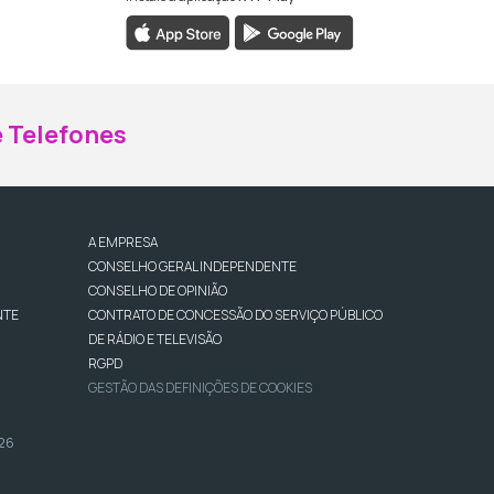
ebook da RTP Madeira
nstagram da RTP Madeira
 Telefones
A EMPRESA
CONSELHO GERAL INDEPENDENTE
CONSELHO DE OPINIÃO
NTE
CONTRATO DE CONCESSÃO DO SERVIÇO PÚBLICO
DE RÁDIO E TELEVISÃO
RGPD
GESTÃO DAS DEFINIÇÕES DE COOKIES
026