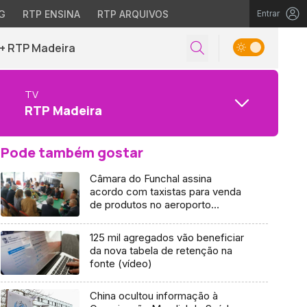
G
RTP ENSINA
RTP ARQUIVOS
Entrar
+ RTP Madeira
TV
RTP Madeira
Pode também gostar
Câmara do Funchal assina
acordo com taxistas para venda
de produtos no aeroporto
(Vídeo)
125 mil agregados vão beneficiar
da nova tabela de retenção na
fonte (vídeo)
China ocultou informação à