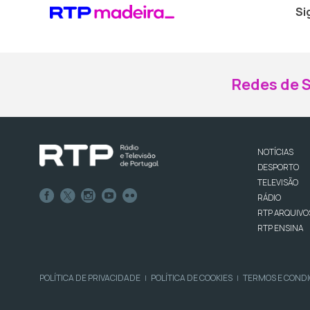
Si
Redes de S
NOTÍCIAS
DESPORTO
TELEVISÃO
RÁDIO
RTP ARQUIVO
RTP ENSINA
POLÍTICA DE PRIVACIDADE
POLÍTICA DE COOKIES
TERMOS E COND
|
|