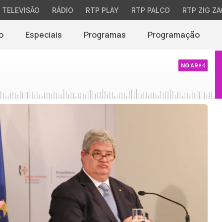
TELEVISÃO
RÁDIO
RTP PLAY
RTP PALCO
RTP ZIG ZA
o
Especiais
Programas
Programação
NO AR