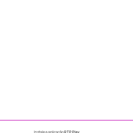
Instale a aplicação
RTP Play