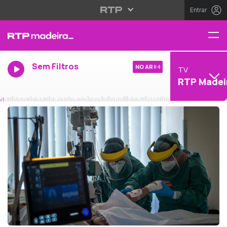
Entrar
Sem Filtros
NO AR
TV
RTP Madei