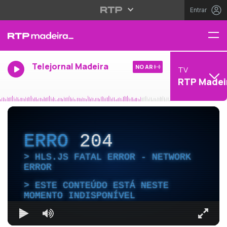
Entrar
Telejornal Madeira
NO AR
TV
RTP Madei
ERRO
204
HLS.JS FATAL ERROR - NETWORK
ERROR
ESTE CONTEÚDO ESTÁ NESTE
MOMENTO INDISPONÍVEL