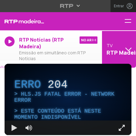
Entrar
RTP Notícias (RTP
NO AR
TV
Madeira)
RTP Madei
Emissão em simultâneo com RTP
Notícias
ERRO
204
HLS.JS FATAL ERROR - NETWORK
ERROR
ESTE CONTEÚDO ESTÁ NESTE
MOMENTO INDISPONÍVEL