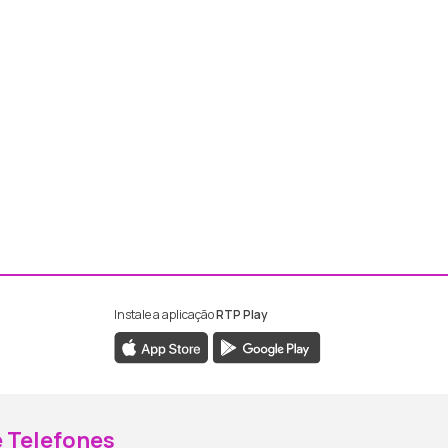
Instale a aplicação
RTP Play
ebook da RTP Madeira
nstagram da RTP Madeira
 Telefones