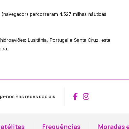
o (navegador) percorreram 4.527 milhas náuticas
 hidroaviões: Lusitânia, Portugal e Santa Cruz, este
boa.
Aceder ao Fac
Aceder ao I
ga-nos nas redes sociais
atélites
Frequências
Moradas e