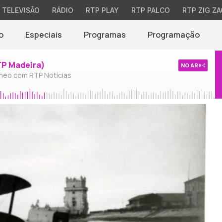
TELEVISÃO
RÁDIO
RTP PLAY
RTP PALCO
RTP ZIG ZA
o
Especiais
Programas
Programação
TP Madeira)
NO AR
neo com RTP Notícias