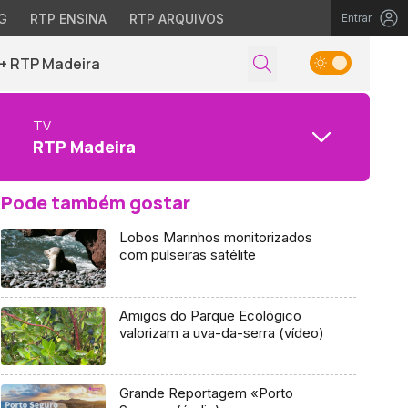
G
RTP ENSINA
RTP ARQUIVOS
Entrar
+ RTP Madeira
TV
RTP Madeira
Pode também gostar
Lobos Marinhos monitorizados
com pulseiras satélite
Amigos do Parque Ecológico
valorizam a uva-da-serra (vídeo)
Grande Reportagem «Porto