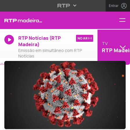
Entrar
RTP Notícias (RTP
NO AR
TV
Madeira)
RTP Madei
Emissão em simultâneo com RTP
Notícias