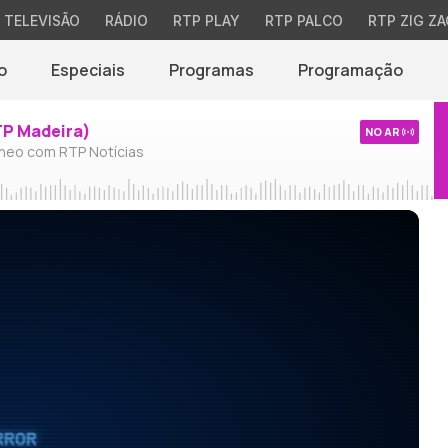
TELEVISÃO
RÁDIO
RTP PLAY
RTP PALCO
RTP ZIG ZA
o
Especiais
Programas
Programação
TP Madeira)
NO AR
neo com RTP Notícias
RROR