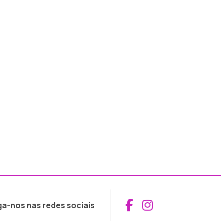
Aceder ao Fac
Aceder ao I
ga-nos nas redes sociais