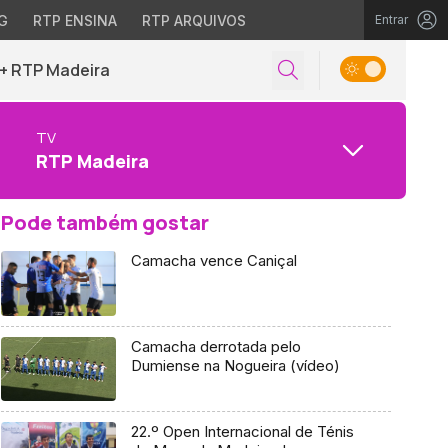
G
RTP ENSINA
RTP ARQUIVOS
Entrar
+ RTP Madeira
TV
RTP Madeira
Pode também gostar
Camacha vence Caniçal
Camacha derrotada pelo
Dumiense na Nogueira (vídeo)
22.º Open Internacional de Ténis