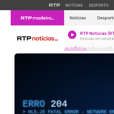
NOTÍCIAS
DESPORTO
Notícias
Desport
RTP Notícias (R
Emissão em simultâ
ERRO
204
HLS.JS FATAL ERROR - NETWORK E