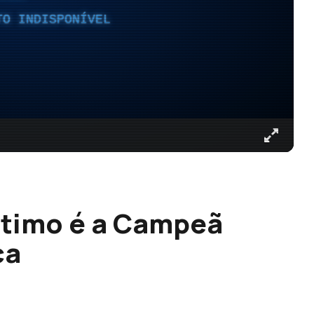
TO INDISPONÍVEL
ítimo é a Campeã
ca