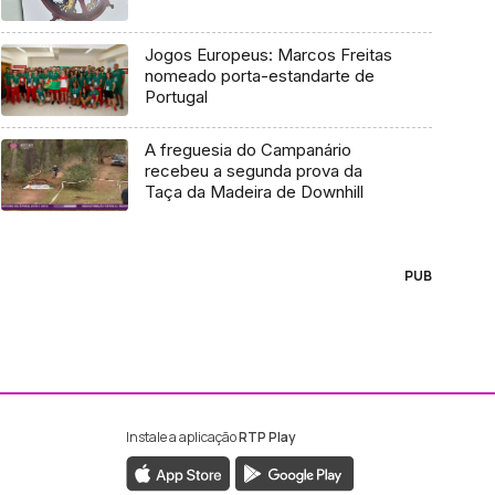
Jogos Europeus: Marcos Freitas
nomeado porta-estandarte de
Portugal
A freguesia do Campanário
recebeu a segunda prova da
Taça da Madeira de Downhill
PUB
Instale a aplicação
RTP Play
ebook da RTP Madeira
nstagram da RTP Madeira