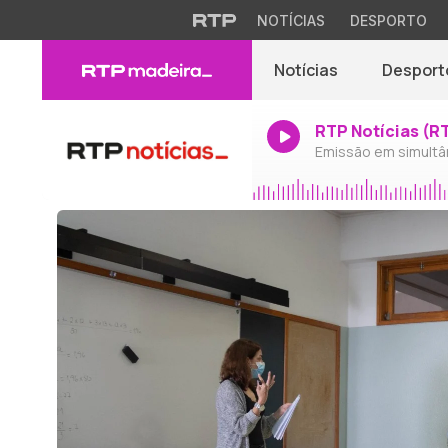
NOTÍCIAS
DESPORTO
Notícias
Desport
RTP Notícias (R
Emissão em simultâ