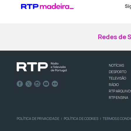
Si
Redes de S
NOTÍCIAS
DESPORTO
TELEVISÃO
RÁDIO
RTP ARQUIVO
RTP ENSINA
POLÍTICA DE PRIVACIDADE
POLÍTICA DE COOKIES
TERMOS E COND
|
|