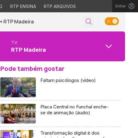
G
RTP ENSINA
RTP ARQUIVOS
Entrar
+ RTP Madeira
TV
RTP Madeira
Pode também gostar
Faltam psicólogos (vídeo)
Placa Central no Funchal enche-
se de animação (áudio)
Transformação digital é dos