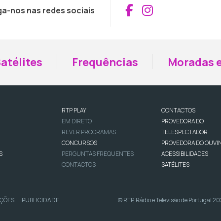
Aceder ao Fac
Aceder ao I
ga-nos nas redes sociais
atélites
Frequências
Moradas e
RTP PLAY
CONTACTOS
EM DIRETO
PROVEDORA DO
REVER PROGRAMAS
TELESPECTADOR
CONCURSOS
PROVEDORA DO OUVI
S
PERGUNTAS FREQUENTES
ACESSIBILIDADES
CONTACTOS
SATÉLITES
IÇÕES
PUBLICIDADE
© RTP, Rádio e Televisão de Portugal 2
|