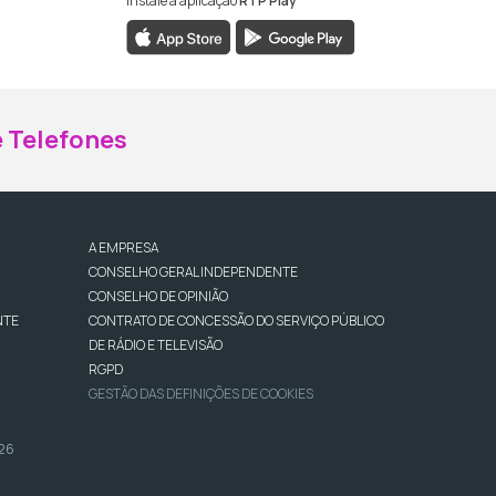
Instale a aplicação
RTP Play
ebook da RTP Madeira
nstagram da RTP Madeira
 Telefones
A EMPRESA
CONSELHO GERAL INDEPENDENTE
CONSELHO DE OPINIÃO
NTE
CONTRATO DE CONCESSÃO DO SERVIÇO PÚBLICO
DE RÁDIO E TELEVISÃO
RGPD
GESTÃO DAS DEFINIÇÕES DE COOKIES
026