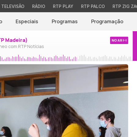
TELEVISÃO
RÁDIO
RTP PLAY
RTP PALCO
RTP ZIG ZA
o
Especiais
Programas
Programação
TP Madeira)
NO AR
neo com RTP Notícias