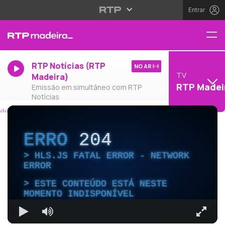
Entrar
RTP Notícias (RTP
NO AR
TV
Madeira)
RTP Madei
Emissão em simultâneo com RTP
Notícias
ERRO
204
HLS.JS FATAL ERROR - NETWORK
ERROR
ESTE CONTEÚDO ESTÁ NESTE
MOMENTO INDISPONÍVEL