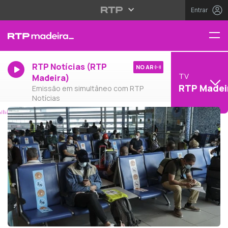
Entrar
RTP Notícias (RTP
NO AR
TV
Madeira)
RTP Madei
Emissão em simultâneo com RTP
Notícias