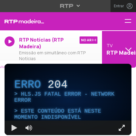
Entrar
RTP Notícias (RTP
NO AR
TV
Madeira)
RTP Madei
Emissão em simultâneo com RTP
Notícias
ERRO
204
HLS.JS FATAL ERROR - NETWORK
ERROR
ESTE CONTEÚDO ESTÁ NESTE
MOMENTO INDISPONÍVEL