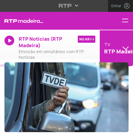
Entrar
RTP Notícias (RTP
NO AR
TV
Madeira)
RTP Madei
Emissão em simultâneo com RTP
Notícias