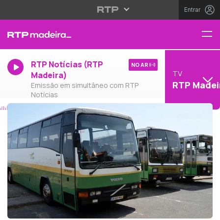
Entrar
RTP Notícias (RTP
NO AR
TV
Madeira)
RTP Madei
Emissão em simultâneo com RTP
Notícias