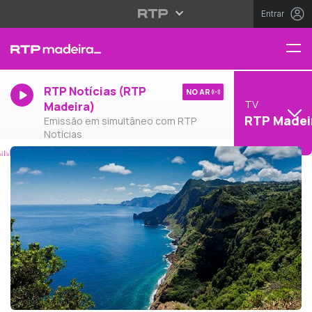
Entrar
RTP Notícias (RTP
NO AR
TV
Madeira)
RTP Madei
Emissão em simultâneo com RTP
Notícias