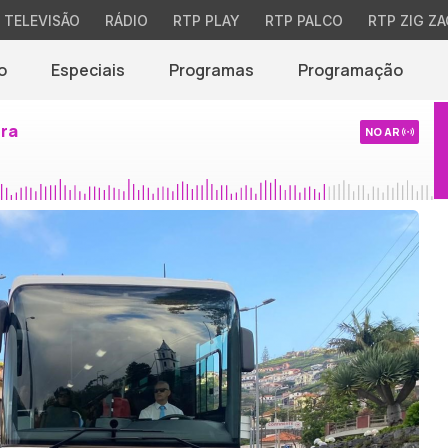
TELEVISÃO
RÁDIO
RTP PLAY
RTP PALCO
RTP ZIG ZA
o
Especiais
Programas
Programação
ira
NO AR