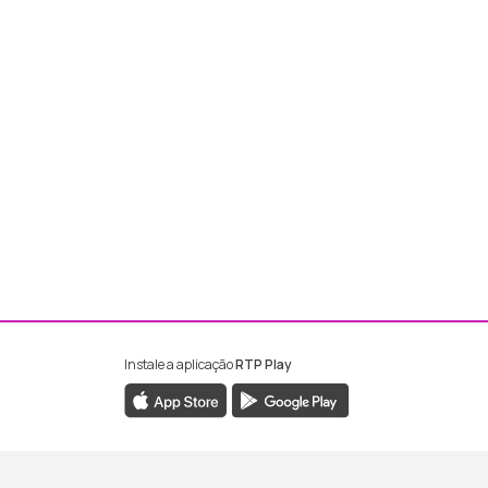
Instale a aplicação
RTP Play
ebook da RTP Madeira
nstagram da RTP Madeira