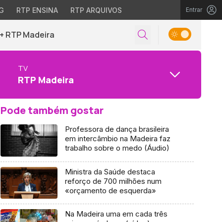
G
RTP ENSINA
RTP ARQUIVOS
Entrar
+ RTP Madeira
TV
RTP Madeira
Pode também gostar
Professora de dança brasileira
em intercâmbio na Madeira faz
trabalho sobre o medo (Áudio)
Ministra da Saúde destaca
reforço de 700 milhões num
«orçamento de esquerda»
Na Madeira uma em cada três