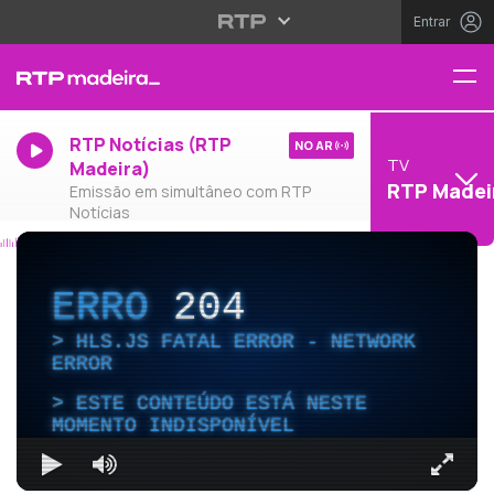
Entrar
RTP Notícias (RTP
NO AR
TV
Madeira)
RTP Madei
Emissão em simultâneo com RTP
Notícias
ERRO
204
HLS.JS FATAL ERROR - NETWORK
ERROR
ESTE CONTEÚDO ESTÁ NESTE
MOMENTO INDISPONÍVEL