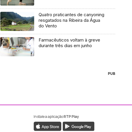
Quatro praticantes de canyoning
resgatados na Ribeira da Água
do Vento
Farmacêuticos voltam à greve
durante três dias em junho
PUB
Instale a aplicação
RTP Play
ebook da RTP Madeira
nstagram da RTP Madeira