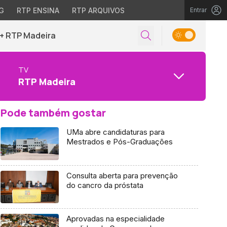
G
RTP ENSINA
RTP ARQUIVOS
Entrar
+ RTP Madeira
TV
RTP Madeira
Pode também gostar
UMa abre candidaturas para
Mestrados e Pós-Graduações
Consulta aberta para prevenção
do cancro da próstata
Aprovadas na especialidade