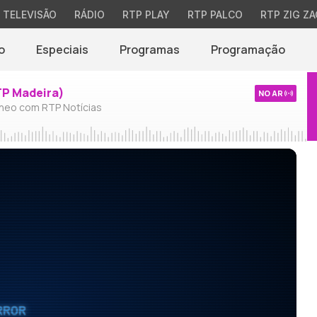
TELEVISÃO
RÁDIO
RTP PLAY
RTP PALCO
RTP ZIG ZA
o
Especiais
Programas
Programação
TP Madeira)
NO AR
neo com RTP Notícias
RROR