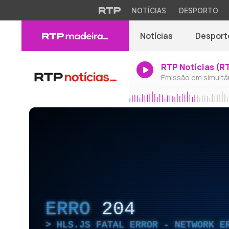
NOTÍCIAS
DESPORTO
Notícias
Desport
RTP Notícias (R
Emissão em simultâ
ERRO
204
HLS.JS FATAL ERROR - NETWORK E