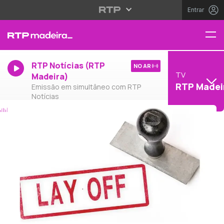
Entrar
RTP Notícias (RTP
NO AR
TV
Madeira)
RTP Madei
Emissão em simultâneo com RTP
Notícias