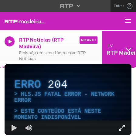
Entrar
RTP Notícias (RTP
NO AR
TV
Madeira)
RTP Madei
Emissão em simultâneo com RTP
Notícias
ERRO
204
HLS.JS FATAL ERROR - NETWORK
ERROR
ESTE CONTEÚDO ESTÁ NESTE
MOMENTO INDISPONÍVEL