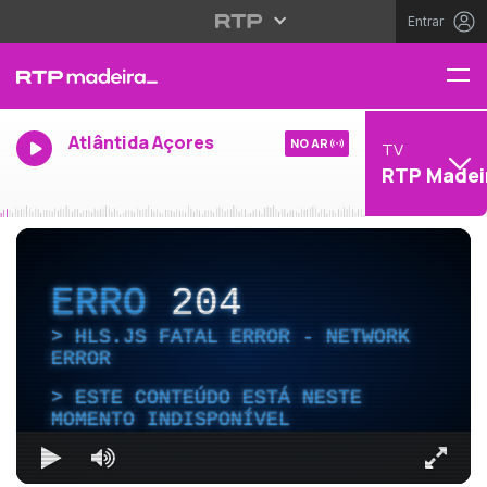
Entrar
Atlântida Açores
NO AR
TV
RTP Madei
ERRO
204
HLS.JS FATAL ERROR - NETWORK
ERROR
ESTE CONTEÚDO ESTÁ NESTE
MOMENTO INDISPONÍVEL