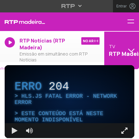
Entrar
RTP Notícias (RTP
NO AR
TV
Madeira)
RTP Madei
Emissão em simultâneo com RTP
Notícias
ERRO
204
HLS.JS FATAL ERROR - NETWORK
ERROR
ESTE CONTEÚDO ESTÁ NESTE
MOMENTO INDISPONÍVEL