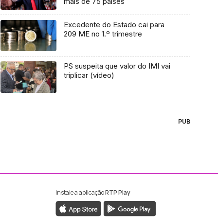
mais de 75 países
Excedente do Estado cai para
209 ME no 1.º trimestre
PS suspeita que valor do IMI vai
triplicar (vídeo)
PUB
Instale a aplicação
RTP Play
ebook da RTP Madeira
nstagram da RTP Madeira