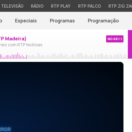
TELEVISÃO
RÁDIO
RTP PLAY
RTP PALCO
RTP ZIG ZA
o
Especiais
Programas
Programação
TP Madeira)
NO AR
neo com RTP Notícias
RROR