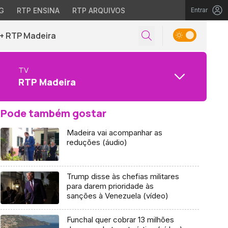
G
RTP ENSINA
RTP ARQUIVOS
Entrar
+ RTP Madeira
TV
RTP Madeira
Pode também gostar
Madeira vai acompanhar as
reduções (áudio)
Trump disse às chefias militares
para darem prioridade às
sanções à Venezuela (vídeo)
Funchal quer cobrar 13 milhões