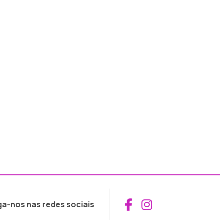
Aceder ao Fac
Aceder ao I
ga-nos nas redes sociais