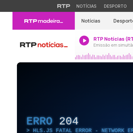
NOTÍCIAS
DESPORTO
Notícias
Desport
RTP Notícias (R
Emissão em simultâ
ERRO
204
HLS.JS FATAL ERROR - NETWORK E