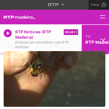
Entrar
RTP Notícias (RTP
NO AR
TV
Madeira)
RTP Madei
Emissão em simultâneo com RTP
Notícias