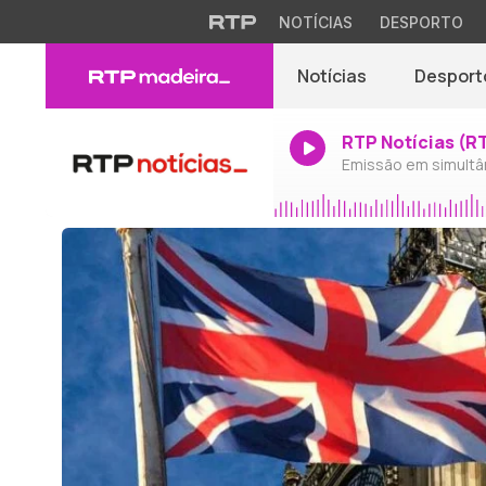
NOTÍCIAS
DESPORTO
Notícias
Desport
RTP Notícias (R
Emissão em simultâ