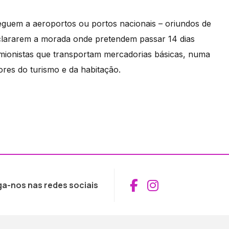
heguem a aeroportos ou portos nacionais – oriundos de
declararem a morada onde pretendem passar 14 dias
amionistas que transportam mercadorias básicas, numa
ores do turismo e da habitação.
Aceder ao Fac
Aceder ao I
ga-nos nas redes sociais