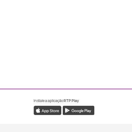
Instale a aplicação
RTP Play
ebook da RTP Madeira
nstagram da RTP Madeira