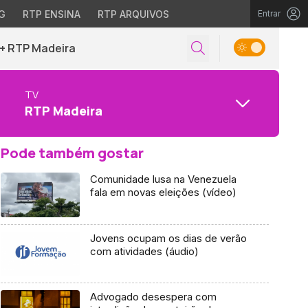
G
RTP ENSINA
RTP ARQUIVOS
Entrar
+ RTP Madeira
TV
RTP Madeira
Pode também gostar
Comunidade lusa na Venezuela
fala em novas eleições (vídeo)
Jovens ocupam os dias de verão
com atividades (áudio)
Advogado desespera com