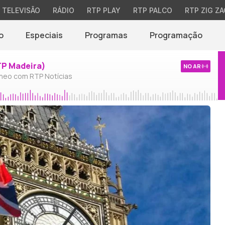
TELEVISÃO
RÁDIO
RTP PLAY
RTP PALCO
RTP ZIG ZA
o
Especiais
Programas
Programação
TP Madeira)
NO AR
neo com RTP Notícias