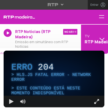
Entrar
RTP Notícias (RTP
NO AR
TV
Madeira)
RTP Madei
Emissão em simultâneo com RTP
Notícias
ERRO
204
HLS.JS FATAL ERROR - NETWORK
ERROR
ESTE CONTEÚDO ESTÁ NESTE
MOMENTO INDISPONÍVEL