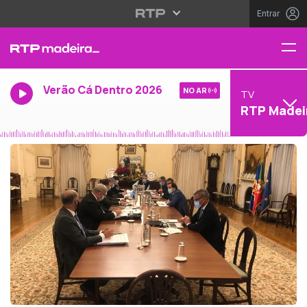
Entrar
Verão Cá Dentro 2026
NO AR
TV
RTP Madei