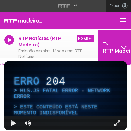
Entrar
RTP Notícias (RTP
NO AR
TV
Madeira)
RTP Madei
Emissão em simultâneo com RTP
Notícias
ERRO
204
HLS.JS FATAL ERROR - NETWORK
ERROR
ESTE CONTEÚDO ESTÁ NESTE
MOMENTO INDISPONÍVEL