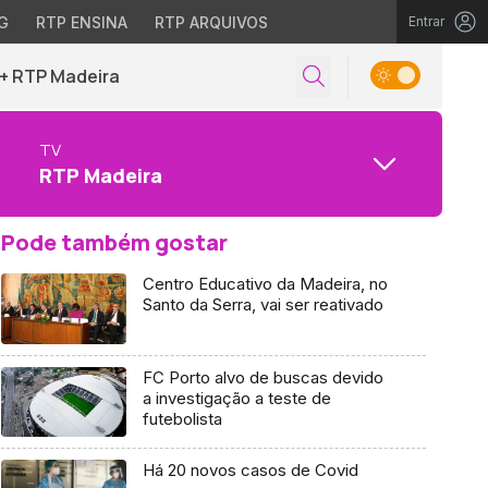
G
RTP ENSINA
RTP ARQUIVOS
Entrar
+ RTP Madeira
TV
RTP Madeira
Pode também gostar
Centro Educativo da Madeira, no
Santo da Serra, vai ser reativado
FC Porto alvo de buscas devido
a investigação a teste de
futebolista
Há 20 novos casos de Covid