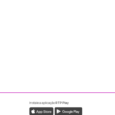
Instale a aplicação
RTP Play
ebook da RTP Madeira
nstagram da RTP Madeira