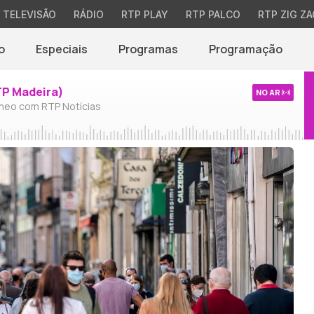
TELEVISÃO
RÁDIO
RTP PLAY
RTP PALCO
RTP ZIG ZA
o
Especiais
Programas
Programação
TP Madeira)
NO AR
neo com RTP Notícias