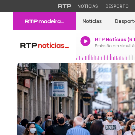
NOTÍCIAS
DESPORTO
Notícias
Desport
RTP Notícias (R
Emissão em simultâ