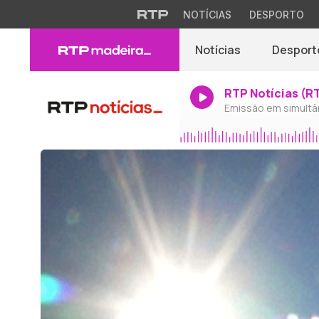
NOTÍCIAS
DESPORTO
Notícias
Desport
RTP Notícias (R
Emissão em simultâ