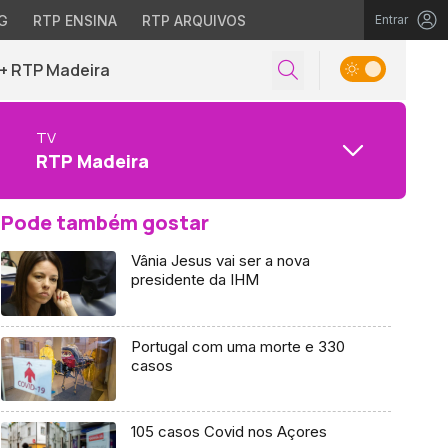
G
RTP ENSINA
RTP ARQUIVOS
Entrar
+ RTP Madeira
TV
RTP Madeira
Pode também gostar
Vânia Jesus vai ser a nova
presidente da IHM
Portugal com uma morte e 330
casos
105 casos Covid nos Açores