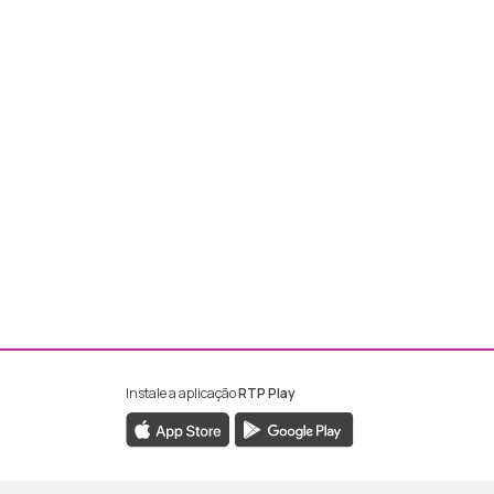
Instale a aplicação
RTP Play
ebook da RTP Madeira
nstagram da RTP Madeira