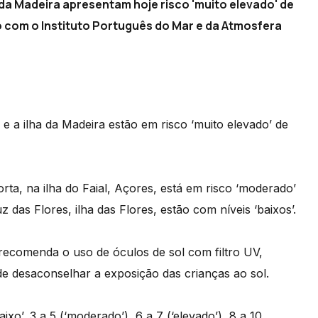
 da Madeira apresentam hoje risco 'muito elevado' de
o com o Instituto Português do Mar e da Atmosfera
 e a ilha da Madeira estão em risco ‘muito elevado’ de
orta, na ilha do Faial, Açores, está em risco ‘moderado’
 das Flores, ilha das Flores, estão com níveis ‘baixos’.
 recomenda o uso de óculos de sol com filtro UV,
m de desaconselhar a exposição das crianças ao sol.
xo’, 3 a 5 (‘moderado’), 6 a 7 (‘elevado’), 8 a 10