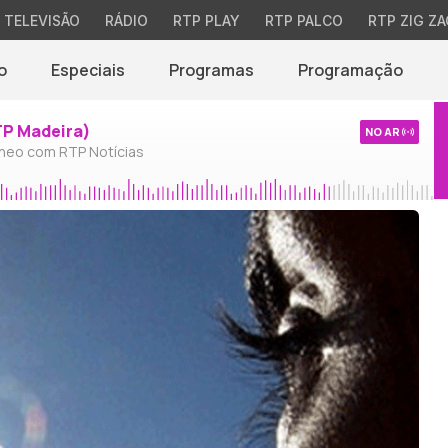
TELEVISÃO
RÁDIO
RTP PLAY
RTP PALCO
RTP ZIG ZA
o
Especiais
Programas
Programação
TP Madeira)
NO AR
neo com RTP Notícias