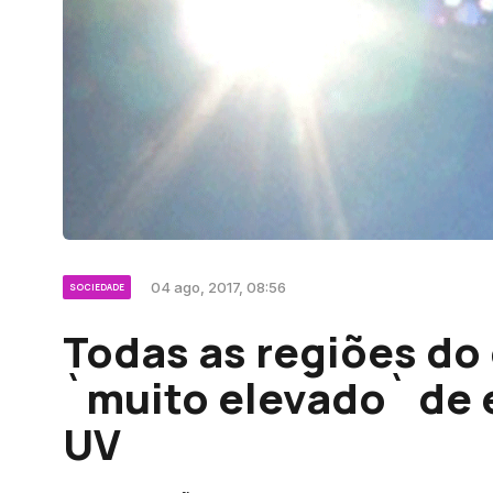
04 ago, 2017, 08:56
SOCIEDADE
Todas as regiões do
`muito elevado` de 
UV