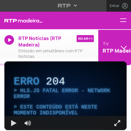
Entrar
RTP Notícias (RTP
NO AR
TV
Madeira)
RTP Madei
Emissão em simultâneo com RTP
Notícias
ERRO
204
HLS.JS FATAL ERROR - NETWORK
ERROR
ESTE CONTEÚDO ESTÁ NESTE
MOMENTO INDISPONÍVEL