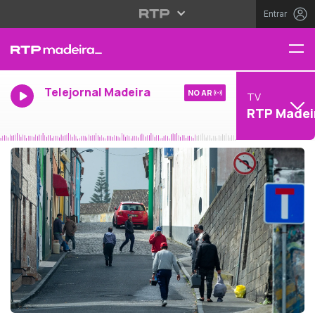
Entrar
Telejornal Madeira
NO AR
TV
RTP Madei