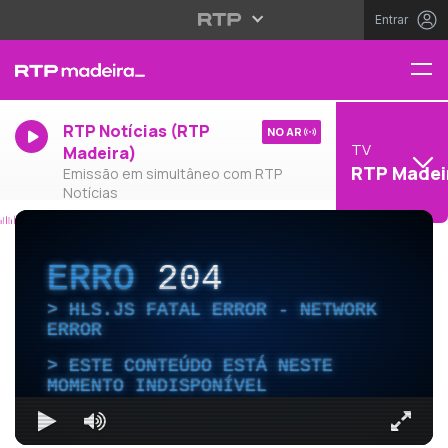
Entrar
RTP Notícias (RTP
NO AR
TV
Madeira)
RTP Madei
Emissão em simultâneo com RTP
Notícias
ERRO
204
HLS.JS FATAL ERROR - NETWORK
ERROR
ESTE CONTEÚDO ESTÁ NESTE
MOMENTO INDISPONÍVEL