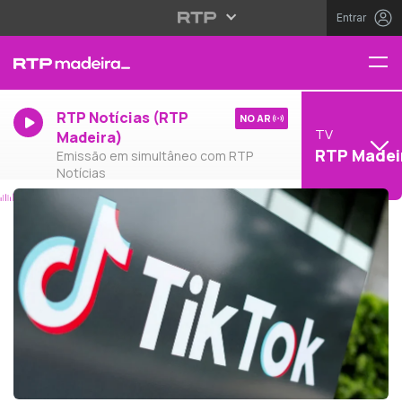
Entrar
RTP Notícias (RTP
NO AR
TV
Madeira)
RTP Madei
Emissão em simultâneo com RTP
Notícias