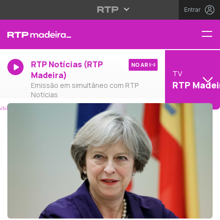
Entrar
RTP Notícias (RTP
NO AR
TV
Madeira)
RTP Madei
Emissão em simultâneo com RTP
Notícias