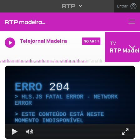
Entrar
Telejornal Madeira
NO AR
TV
RTP Madei
ERRO
204
HLS.JS FATAL ERROR - NETWORK
ERROR
ESTE CONTEÚDO ESTÁ NESTE
MOMENTO INDISPONÍVEL