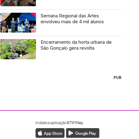
Semana Regional das Artes
envolveu mais de 4 mil alunos
Encerramento da horta urbana de
São Gonçalo gera revolta
PUB
Instale a aplicação
RTP Play
ebook da RTP Madeira
nstagram da RTP Madeira