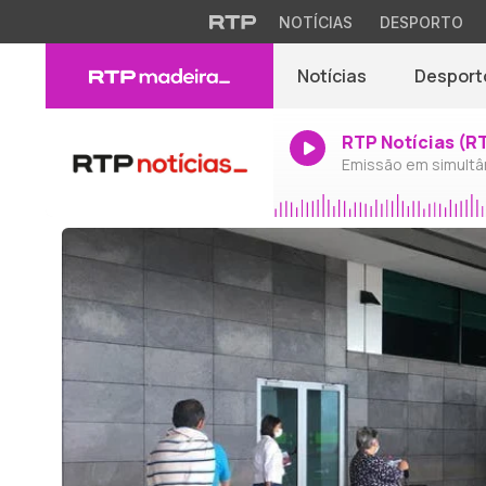
NOTÍCIAS
DESPORTO
Notícias
Desport
RTP Notícias (R
Emissão em simultâ