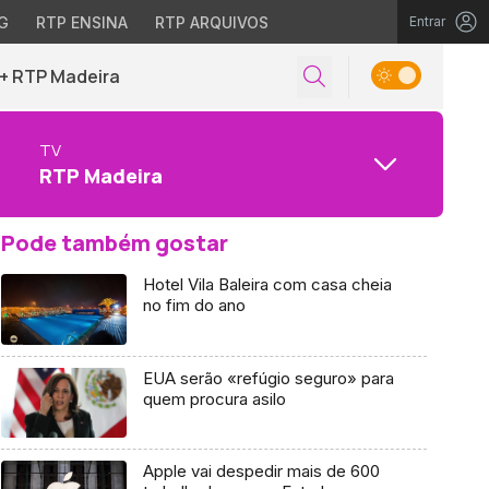
G
RTP ENSINA
RTP ARQUIVOS
Entrar
+ RTP Madeira
TV
RTP Madeira
Pode também gostar
Hotel Vila Baleira com casa cheia
no fim do ano
EUA serão «refúgio seguro» para
quem procura asilo
Apple vai despedir mais de 600