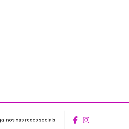
Aceder ao Fac
Aceder ao I
ga-nos nas redes sociais