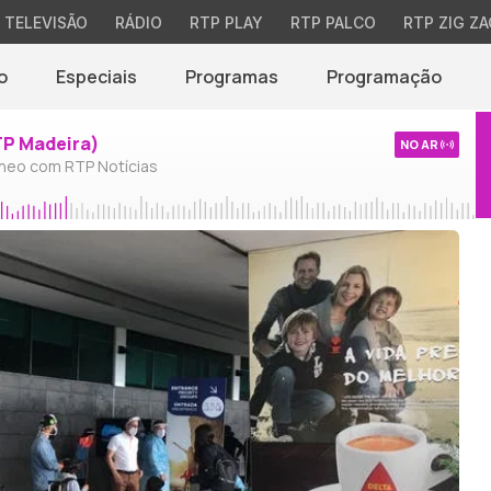
TELEVISÃO
RÁDIO
RTP PLAY
RTP PALCO
RTP ZIG ZA
o
Especiais
Programas
Programação
TP Madeira)
NO AR
neo com RTP Notícias