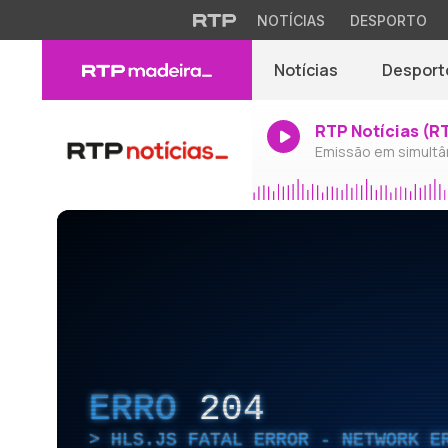
NOTÍCIAS
DESPORTO
Notícias
Desport
RTP Notícias (R
Emissão em simultâ
ERRO
204
HLS.JS FATAL ERROR - NETWORK E