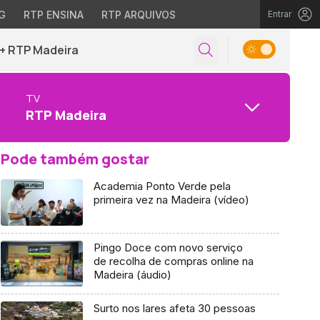
G
RTP ENSINA
RTP ARQUIVOS
Entrar
+ RTP Madeira
TV
RTP Madeira
Pode também gostar
Academia Ponto Verde pela
primeira vez na Madeira (vídeo)
Pingo Doce com novo serviço
de recolha de compras online na
Madeira (áudio)
Surto nos lares afeta 30 pessoas