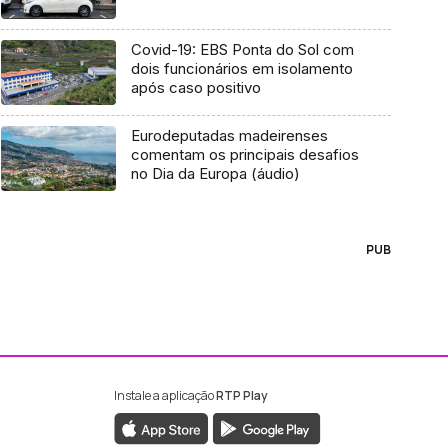
Covid-19: EBS Ponta do Sol com
dois funcionários em isolamento
após caso positivo
Eurodeputadas madeirenses
comentam os principais desafios
no Dia da Europa (áudio)
PUB
Instale a aplicação
RTP Play
ebook da RTP Madeira
nstagram da RTP Madeira