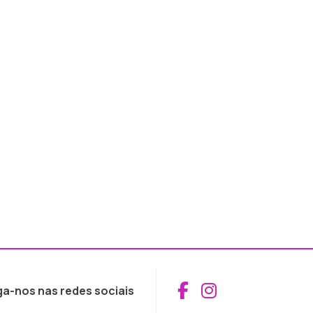
Aceder ao Fac
Aceder ao I
ga-nos nas redes sociais