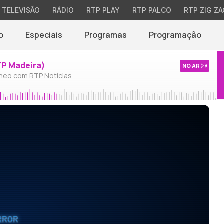
TELEVISÃO
RÁDIO
RTP PLAY
RTP PALCO
RTP ZIG ZA
o
Especiais
Programas
Programação
TP Madeira)
NO AR
neo com RTP Notícias
RROR