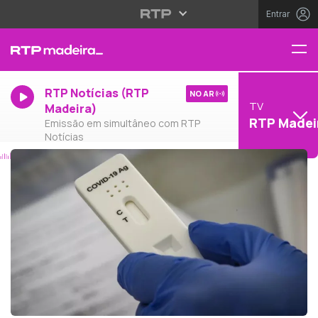
Entrar
RTP Notícias (RTP
NO AR
TV
Madeira)
RTP Madei
Emissão em simultâneo com RTP
Notícias