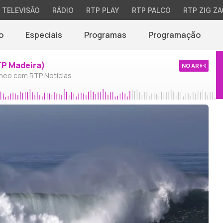
TELEVISÃO
RÁDIO
RTP PLAY
RTP PALCO
RTP ZIG ZA
o
Especiais
Programas
Programação
TP Madeira)
NO AR
neo com RTP Notícias