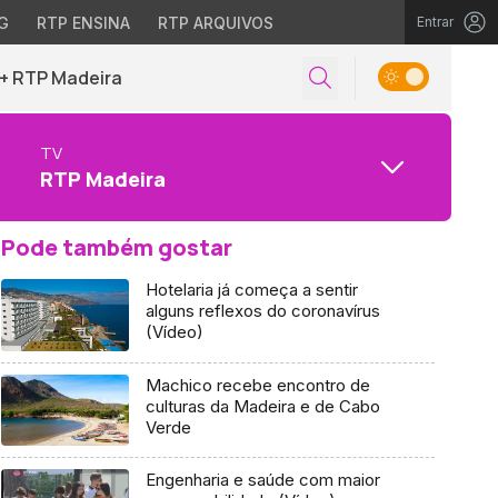
G
RTP ENSINA
RTP ARQUIVOS
Entrar
+ RTP Madeira
TV
RTP Madeira
Pode também gostar
Hotelaria já começa a sentir
alguns reflexos do coronavírus
(Vídeo)
Machico recebe encontro de
culturas da Madeira e de Cabo
Verde
Engenharia e saúde com maior