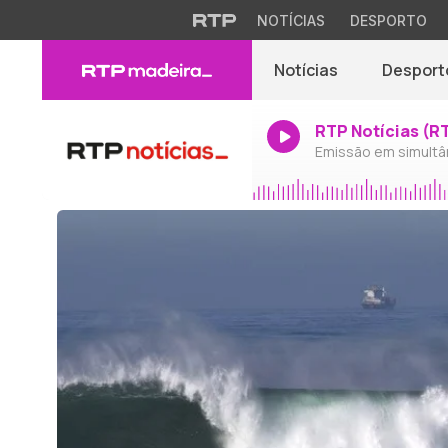
NOTÍCIAS
DESPORTO
Notícias
Desport
RTP Notícias (R
Emissão em simultâ