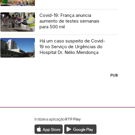
Covid-19: França anuncia
aumento de testes semanais
para 500 mil
Há um caso suspeito de Covid-
19 no Serviço de Urgências do
Hospital Dr. Nélio Mendonça
PUB
Instale a aplicação
RTP Play
ebook da RTP Madeira
nstagram da RTP Madeira