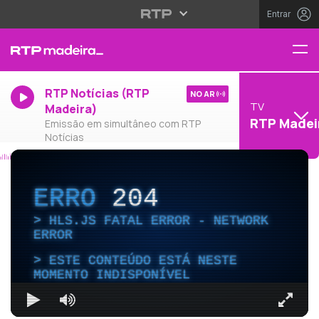
Entrar
RTP Notícias (RTP
NO AR
TV
Madeira)
RTP Madei
Emissão em simultâneo com RTP
Notícias
ERRO
204
HLS.JS FATAL ERROR - NETWORK
ERROR
ESTE CONTEÚDO ESTÁ NESTE
MOMENTO INDISPONÍVEL